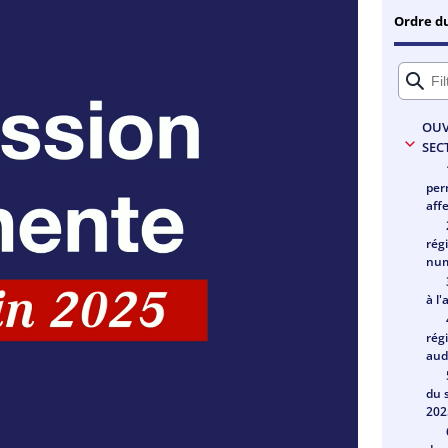
Ordre d
Commission permanente du 19 juin 2025
OUV
SEC
per
aff
rég
num
à l
rég
aud
du 
202