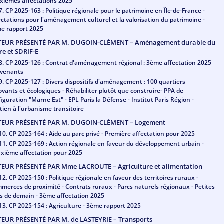
xièmes affectations 2025
7. CP 2025-163 : Politique régionale pour le patrimoine en Île-de-France -
ectations pour l'aménagement culturel et la valorisation du patrimoine -
e rapport 2025
TEUR PRÉSENTÉ PAR M. DUGOIN-CLÉMENT – Aménagement durable du
ire et SDRIF-E
8. CP 2025-126 : Contrat d'aménagement régional : 3ème affectation 2025
avenants
9. CP 2025-127 : Divers dispositifs d'aménagement : 100 quartiers
ovants et écologiques - Réhabiliter plutôt que construire- PPA de
figuration "Marne Est" - EPL Paris la Défense - Institut Paris Région -
tien à l'urbanisme transitoire
TEUR PRÉSENTÉ PAR M. DUGOIN-CLÉMENT – Logement
10. CP 2025-164 : Aide au parc privé - Première affectation pour 2025
11. CP 2025-169 : Action régionale en faveur du développement urbain -
xième affectation pour 2025
TEUR PRÉSENTÉ PAR Mme LACROUTE – Agriculture et alimentation
12. CP 2025-150 : Politique régionale en faveur des territoires ruraux -
merces de proximité - Contrats ruraux - Parcs naturels régionaux - Petites
les de demain - 3ème affectation 2025
13. CP 2025-154 : Agriculture - 3ème rapport 2025
TEUR PRÉSENTÉ PAR M. de LASTEYRIE – Transports