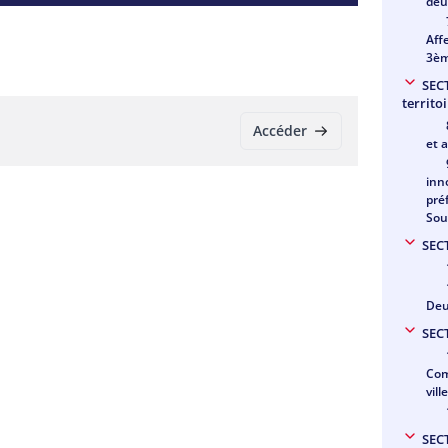
deu
Aff
3èm
SEC
territo
Accéder
et 
inn
pré
Sou
SEC
Deu
SEC
Com
vil
SEC