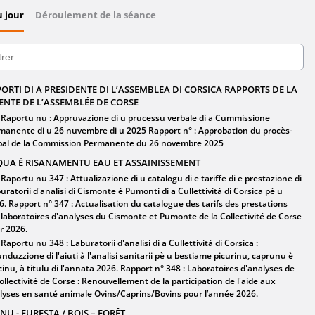
u jour
Déroulement de la séance
5
ORTI DI A PRESIDENTE DI L’ASSEMBLEA DI CORSICA RAPPORTS DE LA
ENTE DE L’ASSEMBLÉE DE CORSE
Raportu nu : Appruvazione di u prucessu verbale di a Cummissione
manente di u 26 nuvembre di u 2025 Rapport n° : Approbation du procès-
bal de la Commission Permanente du 26 novembre 2025
UA È RISANAMENTU EAU ET ASSAINISSEMENT
Raportu nu 347 : Attualizazione di u catalogu di e tariffe di e prestazione di
buratorii d'analisi di Cismonte è Pumonti di a Cullettività di Corsica pè u
6. Rapport n° 347 : Actualisation du catalogue des tarifs des prestations
 laboratoires d'analyses du Cismonte et Pumonte de la Collectivité de Corse
r 2026.
Raportu nu 348 : Laburatorii d'analisi di a Cullettività di Corsica :
unduzzione di l'aiuti à l'analisi sanitarii pè u bestiame picurinu, caprunu è
cinu, à titulu di l'annata 2026. Rapport n° 348 : Laboratoires d'analyses de
Collectivité de Corse : Renouvellement de la participation de l'aide aux
lyses en santé animale Ovins/Caprins/Bovins pour l’année 2026.
NU - FURESTA / BOIS – FORÊT