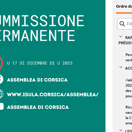
Ordre d
Commission Permanente - 17 décembre 202
RAP
PRÉSID
Per
ver
ACQ
i la
202
des
pou
Ric
vac
la 
ana
LEG