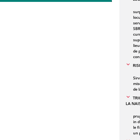
sur
loc
ser
SBR
cur
sup
lie
de 
con
RIS
Sir
mis
de 
TRI
LA NAI
pru
in 
le 
un 