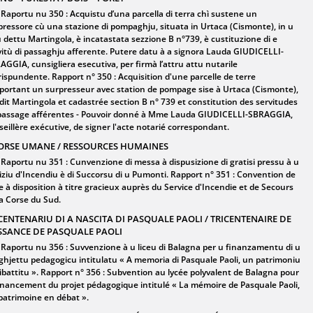
Raportu nu 350 : Acquistu d’una parcella di terra chì sustene un
pressore cù una stazione di pompaghju, situata in Urtaca (Cismonte), in u
u dettu Martingola, è incatastata sezzione B n°739, è custituzione di e
vitù di passaghju afferente. Putere datu à a signora Lauda GIUDICELLI-
AGGIA, cunsigliera esecutiva, per firmà l’attru attu nutarile
rispundente. Rapport n° 350 : Acquisition d'une parcelle de terre
portant un surpresseur avec station de pompage sise à Urtaca (Cismonte),
udit Martingola et cadastrée section B n° 739 et constitution des servitudes
passage afférentes - Pouvoir donné à Mme Lauda GIUDICELLI-SBRAGGIA,
seillère exécutive, de signer l'acte notarié correspondant.
ORSE UMANE / RESSOURCES HUMAINES
Raportu nu 351 : Cunvenzione di messa à dispusizione di gratisi pressu à u
viziu d'Incendiu è di Succorsu di u Pumonti. Rapport n° 351 : Convention de
e à disposition à titre gracieux auprès du Service d'Incendie et de Secours
la Corse du Sud.
CENTENARIU DI A NASCITA DI PASQUALE PAOLI / TRICENTENAIRE DE
SSANCE DE PASQUALE PAOLI
Raportu nu 356 : Suvvenzione à u liceu di Balagna per u finanzamentu di u
ghjettu pedagogicu intitulatu « A memoria di Pasquale Paoli, un patrimoniu
dibattitu ». Rapport n° 356 : Subvention au lycée polyvalent de Balagna pour
financement du projet pédagogique intitulé « La mémoire de Pasquale Paoli,
patrimoine en débat ».