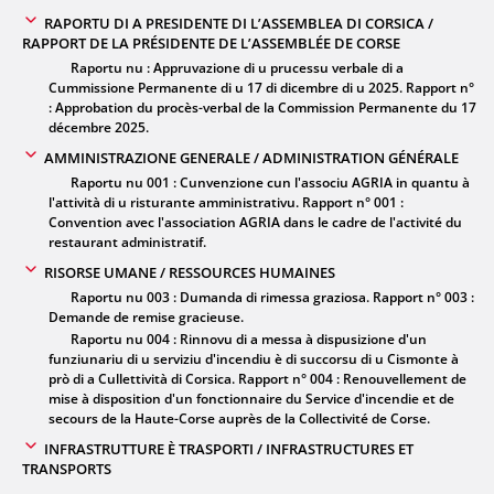
RAPORTU DI A PRESIDENTE DI L’ASSEMBLEA DI CORSICA /
RAPPORT DE LA PRÉSIDENTE DE L’ASSEMBLÉE DE CORSE
Raportu nu : Appruvazione di u prucessu verbale di a
Cummissione Permanente di u 17 di dicembre di u 2025. Rapport n°
: Approbation du procès-verbal de la Commission Permanente du 17
décembre 2025.
AMMINISTRAZIONE GENERALE / ADMINISTRATION GÉNÉRALE
Raportu nu 001 : Cunvenzione cun l'associu AGRIA in quantu à
l'attività di u risturante amministrativu. Rapport n° 001 :
Convention avec l'association AGRIA dans le cadre de l'activité du
restaurant administratif.
RISORSE UMANE / RESSOURCES HUMAINES
Raportu nu 003 : Dumanda di rimessa graziosa. Rapport n° 003 :
Demande de remise gracieuse.
Raportu nu 004 : Rinnovu di a messa à dispusizione d'un
funziunariu di u serviziu d'incendiu è di succorsu di u Cismonte à
prò di a Cullettività di Corsica. Rapport n° 004 : Renouvellement de
mise à disposition d'un fonctionnaire du Service d'incendie et de
secours de la Haute-Corse auprès de la Collectivité de Corse.
INFRASTRUTTURE È TRASPORTI / INFRASTRUCTURES ET
TRANSPORTS
Raportu nu 005 : Accunciamentu di u centru-paese di a traversa