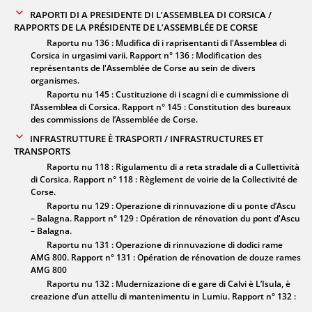
RAPORTI DI A PRESIDENTE DI L’ASSEMBLEA DI CORSICA /
RAPPORTS DE LA PRÉSIDENTE DE L’ASSEMBLÉE DE CORSE
Raportu nu 136 : Mudifica di i raprisentanti di l'Assemblea di
Corsica in urgasimi varii. Rapport n° 136 : Modification des
représentants de l'Assemblée de Corse au sein de divers
organismes.
Raportu nu 145 : Custituzione di i scagni di e cummissione di
l’Assemblea di Corsica. Rapport n° 145 : Constitution des bureaux
des commissions de l’Assemblée de Corse.
INFRASTRUTTURE È TRASPORTI / INFRASTRUCTURES ET
TRANSPORTS
Raportu nu 118 : Rigulamentu di a reta stradale di a Cullettività
di Corsica. Rapport n° 118 : Règlement de voirie de la Collectivité de
Corse.
Raportu nu 129 : Operazione di rinnuvazione di u ponte d’Ascu
– Balagna. Rapport n° 129 : Opération de rénovation du pont d'Ascu
– Balagna.
Raportu nu 131 : Operazione di rinnuvazione di dodici rame
AMG 800. Rapport n° 131 : Opération de rénovation de douze rames
AMG 800
Raportu nu 132 : Mudernizazione di e gare di Calvi è L’Isula, è
creazione d’un attellu di mantenimentu in Lumiu. Rapport n° 132 :
Modernisation des gares de Calvi et L'Isula et création d'un atelier